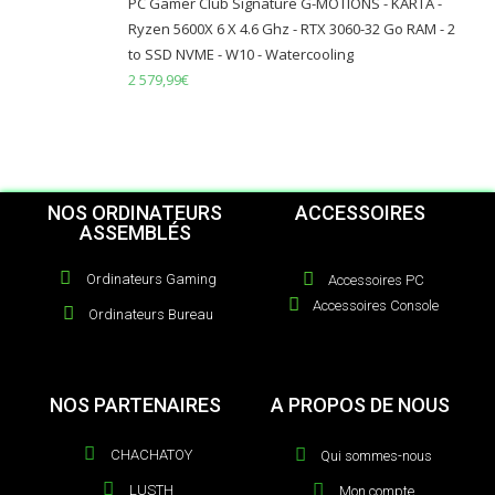
PC Gamer Club Signature G-MOTIONS - KARTA -
Ryzen 5600X 6 X 4.6 Ghz - RTX 3060-32 Go RAM - 2
to SSD NVME - W10 - Watercooling
2 579,99
€
NOS ORDINATEURS
ACCESSOIRES
ASSEMBLÉS
Ordinateurs Gaming
Accessoires PC
Accessoires Console
Ordinateurs Bureau
NOS PARTENAIRES
A PROPOS DE NOUS
CHACHATOY
Qui sommes-nous
LUSTH
Mon compte