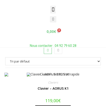
Claviers
Accueil
»
Gaming
»
Gaming PC
»
Claviers
0,00
€
Nous contacter : 04 92 79 60 28
Vue rapide
Claviers
Clavier – AORUS K1
119,00
€