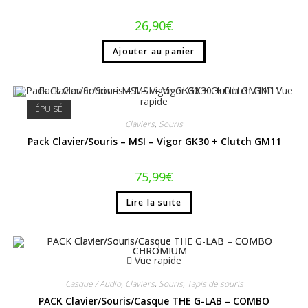
26,90
€
Ajouter au panier
Vue
rapide
ÉPUISÉ
Claviers
,
Souris
Pack Clavier/Souris – MSI – Vigor GK30 + Clutch GM11
75,99
€
Lire la suite
Vue rapide
Casque / Audio
,
Claviers
,
Souris
,
Tapis de souris
PACK Clavier/Souris/Casque THE G-LAB – COMBO