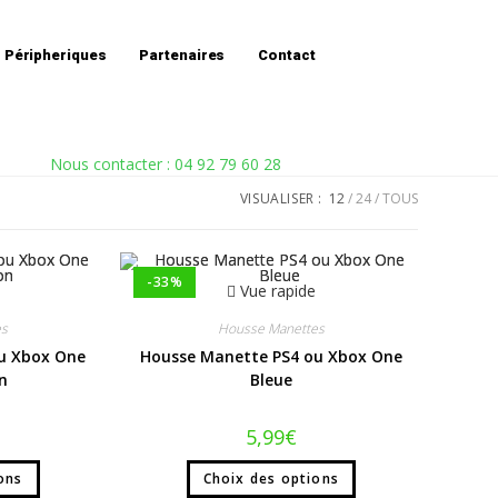
Accueil
»
Gaming
»
Gaming Console
Péripheriques
Partenaires
Contact
Nous contacter : 04 92 79 60 28
VISUALISER :
12
24
TOUS
-33%
Vue rapide
es
Housse Manettes
u Xbox One
Housse Manette PS4 ou Xbox One
n
Bleue
5,99
€
ons
Choix des options