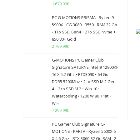
1 679,99
€
PC G-MOTIONS PRISMA - Ryzen 9
5900X - CG 3080 - B550 - RAM 32 Go
- 1To SSD Gen4 + 2To SSD Nvme +
850 80+ Gold
2 799,99
€
G-MOTIONS PC Gamer Club
Signature SATURNE Intel i9 12900KF
16 X 5.2 Ghz • RTX3090 • 64 Go
DDR5 5200Mhz • 2 to SSD M.2 Gen
4 + 2 to SSD M.2 • Win 10 •
Watercooling • 1200 W 80+Plat •
WiFi
7 299,99
€
PC Gamer Club Signature G-
MOTIONS - KARTA - Ryzen 5600X 6
X 4.6 Ghz - RTX 3060-32 Go RAM - 2