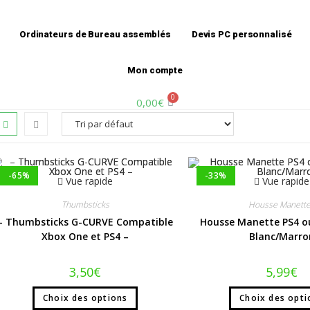
Ordinateurs de Bureau assemblés
Devis PC personnalisé
Mon compte
0,00
€
-65%
-33%
Vue rapide
Vue rapide
Thumbsticks
Housse Manett
– Thumbsticks G-CURVE Compatible
Housse Manette PS4 o
Xbox One et PS4 –
Blanc/Marro
3,50
€
5,99
€
Choix des options
Choix des opti