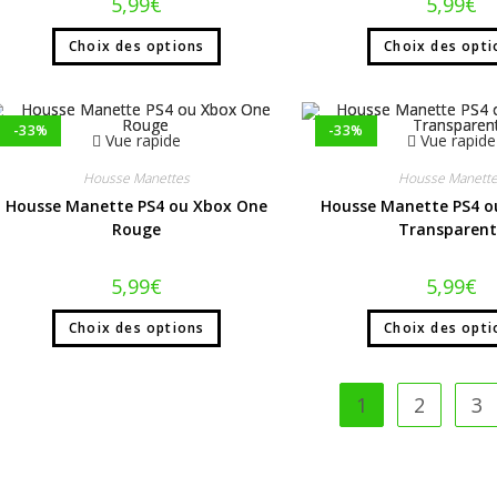
5,99
€
5,99
€
Choix des options
Choix des opti
-33%
-33%
Vue rapide
Vue rapide
Housse Manettes
Housse Manett
Housse Manette PS4 ou Xbox One
Housse Manette PS4 o
Rouge
Transparent
5,99
€
5,99
€
Choix des options
Choix des opti
1
2
3