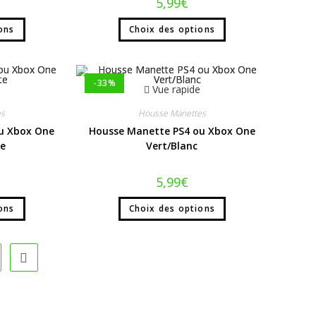
5,99
€
ons
Choix des options
-33%
Vue rapide
es
Housse Manettes
u Xbox One
Housse Manette PS4 ou Xbox One
e
Vert/Blanc
5,99
€
ons
Choix des options