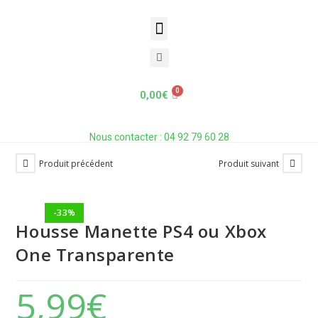
Housse Manette PS4 ou Xbox One
Transparente
Accueil
»
Boutique
»
Housse Manette PS4 ou Xbox One Transparente
0,00
€
Nous contacter : 04 92 79 60 28
Produit précédent
Produit suivant
-33%
Housse Manette PS4 ou Xbox
One Transparente
5,99
€