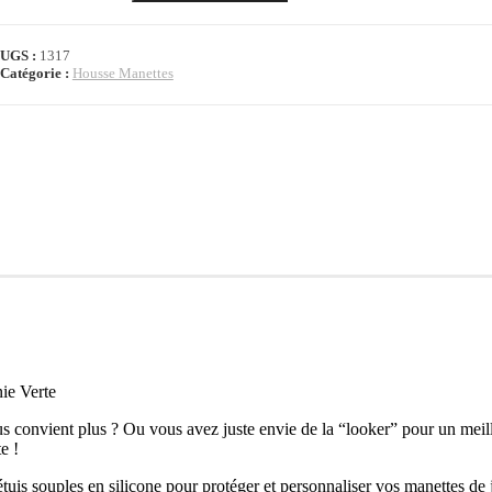
UGS :
1317
Catégorie :
Housse Manettes
ie Verte
us convient plus ? Ou vous avez juste envie de la “looker” pour un meil
e !
uis souples en silicone pour protéger et personnaliser vos manettes de 