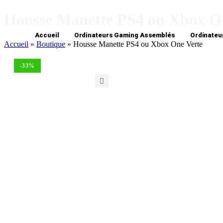
Housse Manette PS4 ou Xbox O
Accueil
Ordinateurs Gaming Assemblés
Ordinateu
Accueil
»
Boutique
»
Housse Manette PS4 ou Xbox One Verte
-33%