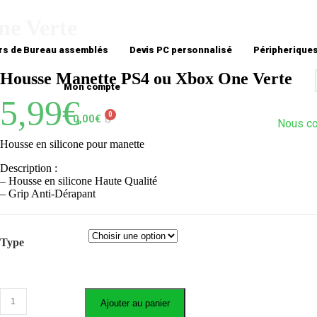
ne Verte
rs de Bureau assemblés
Devis PC personnalisé
Péripherique
Housse Manette PS4 ou Xbox One Verte
Mon compte
5,99
€
0,00
€
Nous co
Housse en silicone pour manette
Description :
– Housse en silicone Haute Qualité
– Grip Anti-Dérapant
Type
Ajouter au panier