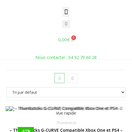
Produits
Ceci est l’endroit où vous pouvez ajouter de nouveaux
produits dans votre boutique.
0,00
€
Accueil
»
Boutique
Nous contacter : 04 92 79 60 28
Vue rapide
Thumbsticks
– Thumbsticks G-CURVE Compatible Xbox One et PS4 –
-65%