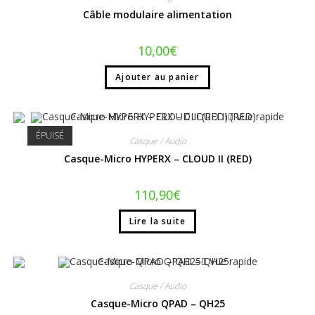
Câble modulaire alimentation
10,00
€
Ajouter au panier
Vue rapide
ÉPUISÉ
Casque / Audio
Casque-Micro HYPERX – CLOUD II (RED)
110,90
€
Lire la suite
Vue rapide
Casque / Audio
Casque-Micro QPAD – QH25