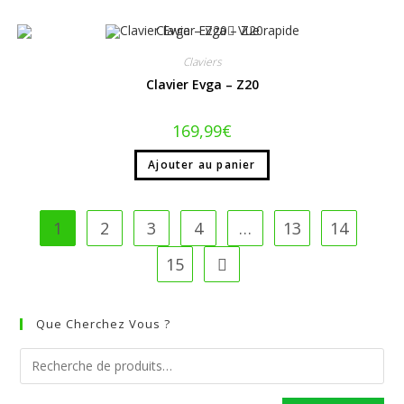
Vue rapide
Claviers
Clavier Evga – Z20
169,99
€
Ajouter au panier
1
2
3
4
…
13
14
15
Que Cherchez Vous ?