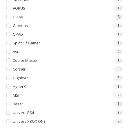
AORUS
(1)
G-LAB
(8)
Glorious
(1)
QPAD
(1)
Spirit Of Gamer
(1)
Asus
(2)
Cooler Master
(1)
Corsair
(3)
Gigabyte
(3)
HyperX
(1)
MSI
(2)
Razer
(1)
Univers PS4
(3)
Univers XBOX ONE
(2)