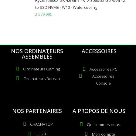
Ryzen 5600X 6 X 4.6 Ghz - RTX 3060-32 Go RAM - 2
to SSD NVME - W10 - Watercooling
2 579,99
€
NOS ORDINATEURS
ACCESSOIRES
ASSEMBLÉS
Ordinateurs Gaming
Accessoires PC
Accessoires
Ordinateurs Bureau
Console
NOS PARTENAIRES
A PROPOS DE NOUS
CHACHATOY
Qui sommes-nous
LUSTH
Mon compte