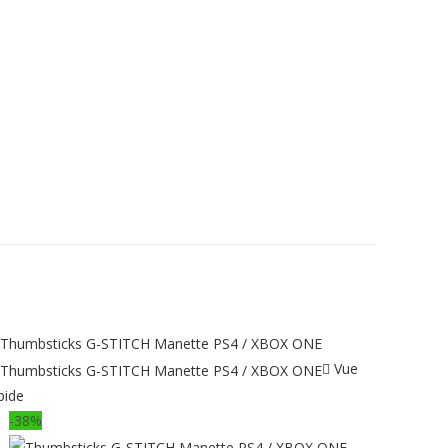
Vue
pide
-38%