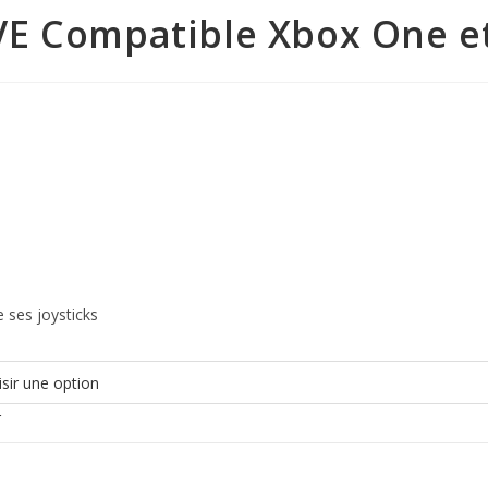
E Compatible Xbox One et
 ses joysticks
r