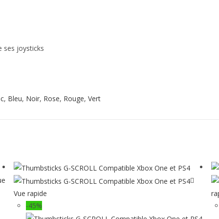
 ses joysticks
nc
,
Bleu
,
Noir
,
Rose
,
Rouge
,
Vert
ue
Vue rapide
ra
-45%