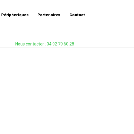
utique
»
– Thumbsticks G-CURVE Compatible Xbox One et PS4 –
Péripheriques
Partenaires
Contact
Nous contacter : 04 92 79 60 28