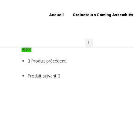
– Thumbsticks G-CURVE Compatibl
Accueil
Ordinateurs Gaming Assemblés
-65%
Produit précédent
Produit suivant