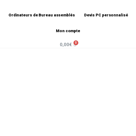
e Xbox One et PS4 –
Accueil
»
Bo
Ordinateurs de Bureau assemblés
Devis PC personnalisé
Mon compte
0,00
€