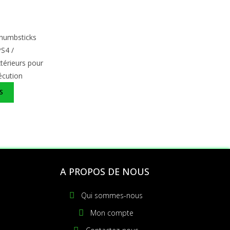
 thumbsticks
PS4 /
térieurs pour
écution
S
S
A PROPOS DE NOUS
Qui sommes-nous
Mon compte