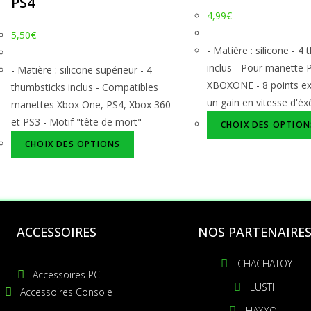
PS4
4,99
€
5,50
€
- Matière : silicone - 4
inclus - Pour manette 
- Matière : silicone supérieur - 4
XBOXONE - 8 points ex
thumbsticks inclus - Compatibles
un gain en vitesse d'éx
manettes Xbox One, PS4, Xbox 360
et PS3 - Motif "tête de mort"
CHOIX DES OPTION
CHOIX DES OPTIONS
ACCESSOIRES
NOS PARTENAIRE
CHACHATOY
Accessoires PC
LUSTH
Accessoires Console
HAXXOU