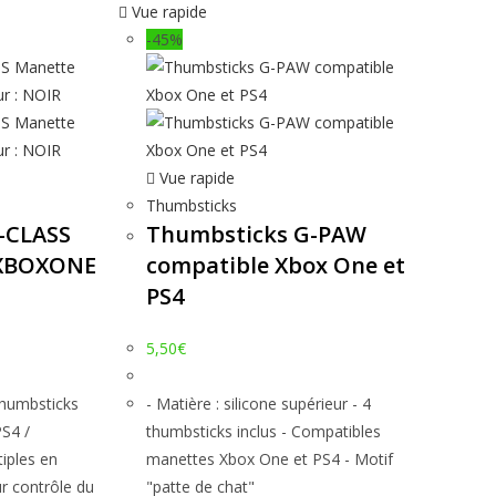
Vue rapide
-45%
Vue rapide
Thumbsticks
-CLASS
Thumbsticks G-PAW
 XBOXONE
compatible Xbox One et
PS4
5,50
€
 thumbsticks
- Matière : silicone supérieur - 4
PS4 /
thumbsticks inclus - Compatibles
iples en
manettes Xbox One et PS4 - Motif
r contrôle du
"patte de chat"