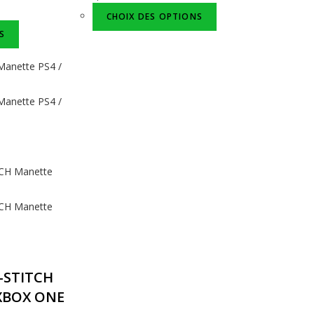
CHOIX DES OPTIONS
S
-STITCH
 XBOX ONE