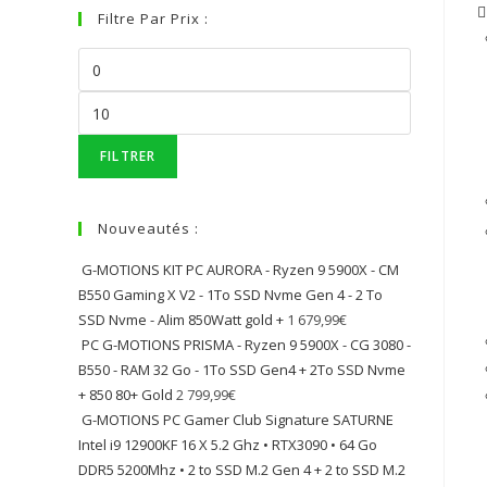
Filtre Par Prix :
FILTRER
Nouveautés :
G-MOTIONS KIT PC AURORA - Ryzen 9 5900X - CM
B550 Gaming X V2 - 1To SSD Nvme Gen 4 - 2 To
SSD Nvme - Alim 850Watt gold +
1 679,99
€
PC G-MOTIONS PRISMA - Ryzen 9 5900X - CG 3080 -
B550 - RAM 32 Go - 1To SSD Gen4 + 2To SSD Nvme
+ 850 80+ Gold
2 799,99
€
G-MOTIONS PC Gamer Club Signature SATURNE
Intel i9 12900KF 16 X 5.2 Ghz • RTX3090 • 64 Go
DDR5 5200Mhz • 2 to SSD M.2 Gen 4 + 2 to SSD M.2