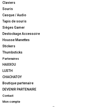
Claviers
Souris
Casque / Audio
Tapis de souris
AJOUTER AU PANIER
Sièges Gamer
Destockage Accessoire
Housse Manettes
UGS :
1426
Catégorie :
Thumbsticks
Stickers
Thumbsticks
Partenaires
HAXXOU
LUSTH
DESCRIPTION
CHACHATOY
Boutique partenaire
INFORMATIONS COMPLÉMENTAIRES
DEVENIR PARTENAIRE
Contact
Description
Mon compte