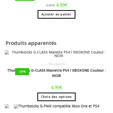
4,99
€
7,99
€
Ajouter au panier
Produits apparentés
Thumbsticks
Thumbsticks G-CLASS Manette PS4 / XBOXONE Couleur :
-38%
NOIR
4,99
€
Choix des options