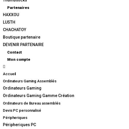
Thumbsticks
Thumbsticks G-STITCH Manette
Partenaires
HAXXOU
PS4 / XBOX ONE
LUSTH
CHACHATOY
4,99
€
Boutique partenaire
DEVENIR PARTENAIRE
– Matière : silicone
Contact
– 4 thumbsticks inclus
Mon compte
– Pour manette PS4 / XBOXONE
Accueil
– 8 points extérieurs pour un gain en vitesse d’éxécution
Ordinateurs Gaming Assemblés
Ordinateurs Gaming
Ordinateurs Gaming Gamme Création
Couleurs :
Ordinateurs de Bureau assemblés
Devis PC personnalisé
Péripheriques
Type de
Péripheriques PC
Manette