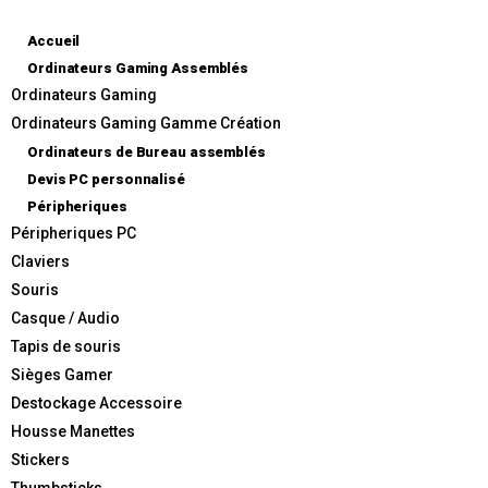
Accueil
Thumbsticks G-STITCH Manette PS4
Ordinateurs Gaming Assemblés
/ XBOX ONE
Ordinateurs Gaming
Ordinateurs Gaming Gamme Création
Accueil
»
Boutique
»
Thumbsticks G-STITCH Manette PS4 / XBOX ONE
Ordinateurs de Bureau assemblés
Devis PC personnalisé
Péripheriques
Péripheriques PC
Produit précédent
Produit suivant
Claviers
Souris
Casque / Audio
-38%
Tapis de souris
Sièges Gamer
Destockage Accessoire
Housse Manettes
Stickers