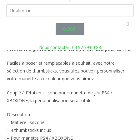
Couvre-joysticks G-STITCH en silicone pour manettes PS4 /
XBOXONE
Ces thumbsticks sont des capuchons de protection pour
0,00
€
joysticks de manettes PS4 / XBOXONE. Ils permettent d’éviter
la détérioration des sticks, et d’augmenter votre vitesse de
Nous contacter : 04 92 79 60 28
mouvement grasse à un contrôle 8 points. Idéal pour les FPS.
Faciles à poser et remplaçables à souhait, avec notre
sélection de thumbsticks, vous allez pouvoir personnaliser
votre manette aux couleur que vous aimez.
Couplé à l’étui en silicone pour manette de jeu PS4 /
XBOXONE, la personnalisation sera totale.
Description :
– Matière : silicone
– 4 thumbsticks inclus
– Pour manette PS4 / XBOXONE