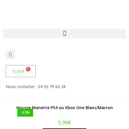
Housse Manettes
Accueil
»
Gaming
»
Gaming Console
»
Housse Manettes
0,00
€
Nous contacter : 04 92 79 60 28
Housse Manettes
Housse Manette PS4 ou Xbox One Blanc/Marron
-33%
5,99
€