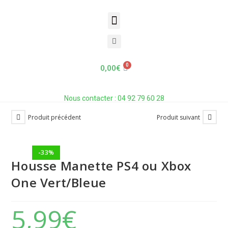
Housse Manette PS4 ou Xbox One
Vert/Bleue
Accueil
»
Boutique
»
Housse Manette PS4 ou Xbox One Vert/Bleue
0,00
€
Nous contacter : 04 92 79 60 28
Produit précédent
Produit suivant
-33%
Housse Manette PS4 ou Xbox
One Vert/Bleue
5,99
€