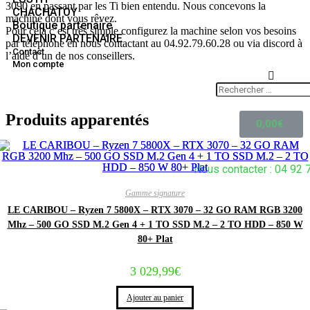
3090 en passant par les Ti bien entendu. Nous concevons la
CHACHATOY
machine dont vous rêvez.
Boutique partenaire
Pour cela c’est très simple configurez la machine selon vos besoins
DEVENIR PARTENAIRE
par téléphone en nous contactant au 04.92.79.60.28 ou via discord à
Contact
l’aide d’un de nos conseillers.
Mon compte
Produits apparentés
0,00
€
Nous contacter : 04 92 
Gamme signature
LE CARIBOU – Ryzen 7 5800X – RTX 3070 – 32 GO RAM RGB 3200
Mhz – 500 GO SSD M.2 Gen 4 + 1 TO SSD M.2 – 2 TO HDD – 850 W
80+ Plat
3 029,99
€
Ajouter au panier