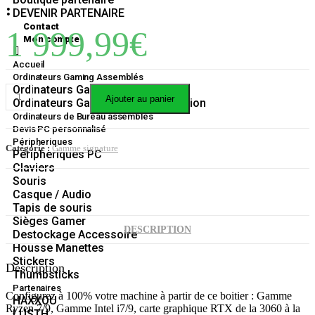
:
DEVENIR PARTENAIRE
Contact
1 999,99
€
Mon compte
Accueil
Ordinateurs Gaming Assemblés
Ordinateurs Gaming
Ajouter au panier
Ordinateurs Gaming Gamme Création
Ordinateurs de Bureau assemblés
Devis PC personnalisé
Péripheriques
Catégorie :
Gamme signature
Péripheriques PC
Claviers
Souris
Casque / Audio
Tapis de souris
Sièges Gamer
DESCRIPTION
Destockage Accessoire
Housse Manettes
Stickers
Description
Thumbsticks
Partenaires
Configurez à 100% votre machine à partir de ce boitier : Gamme
HAXXOU
Ryzen 7/9, Gamme Intel i7/9, carte graphique RTX de la 3060 à la
LUSTH