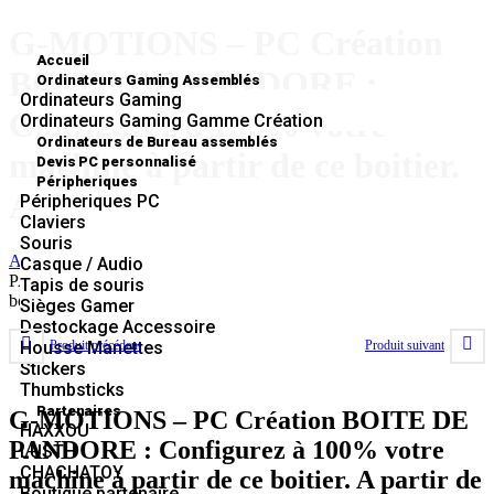
G-MOTIONS – PC Création
Accueil
BOITE DE PANDORE :
Ordinateurs Gaming Assemblés
Ordinateurs Gaming
Configurez à 100% votre
Ordinateurs Gaming Gamme Création
Ordinateurs de Bureau assemblés
machine à partir de ce boitier.
Devis PC personnalisé
Péripheriques
A partir de :
Péripheriques PC
Claviers
Souris
Accueil
»
Boutique
»
G-MOTIONS – PC Création BOITE DE
Casque / Audio
PANDORE : Configurez à 100% votre machine à partir de ce
Tapis de souris
boitier. A partir de :
Sièges Gamer
Destockage Accessoire
Produit précédent
Produit suivant
Housse Manettes
Stickers
Thumbsticks
Partenaires
G-MOTIONS – PC Création BOITE DE
HAXXOU
PANDORE : Configurez à 100% votre
LUSTH
CHACHATOY
machine à partir de ce boitier. A partir de
Boutique partenaire