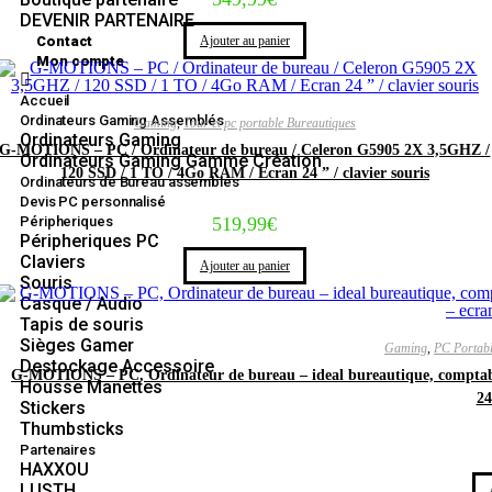
DEVENIR PARTENAIRE
Ajouter au panier
Contact
Mon compte
Accueil
Ordinateurs Gaming Assemblés
Gaming
,
Tour et pc portable Bureautiques
Ordinateurs Gaming
G-MOTIONS – PC / Ordinateur de bureau / Celeron G5905 2X 3,5GHZ /
Ordinateurs Gaming Gamme Création
120 SSD / 1 TO / 4Go RAM / Ecran 24 ” / clavier souris
Ordinateurs de Bureau assemblés
Devis PC personnalisé
519,99
€
Péripheriques
Péripheriques PC
Claviers
Ajouter au panier
Souris
Casque / Audio
Tapis de souris
Sièges Gamer
Gaming
,
PC Portab
Destockage Accessoire
G-MOTIONS – PC, Ordinateur de bureau – ideal bureautique, comptabi
Housse Manettes
24
Stickers
Thumbsticks
Partenaires
HAXXOU
LUSTH