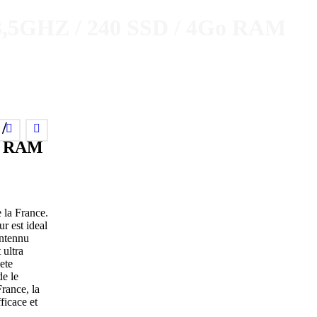
3,5GHZ / 240 SSD / 4Go RAM
/
Go RAM
 la France.
r est ideal
ontennu
 ultra
ete
de le
France, la
ficace et