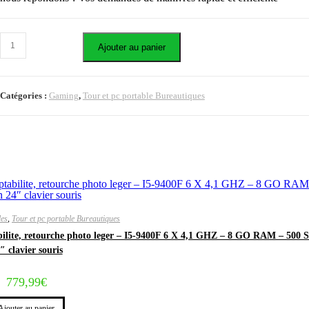
Ajouter au panier
Catégories :
Gaming
,
Tour et pc portable Bureautiques
les
,
Tour et pc portable Bureautiques
lite, retourche photo leger – I5-9400F 6 X 4,1 GHZ – 8 GO RAM – 500 
″ clavier souris
779,99
€
Ajouter au panier