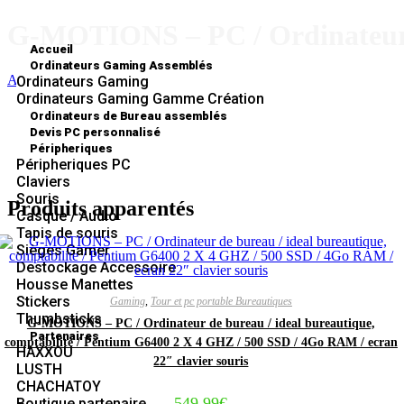
G-MOTIONS – PC / Ordinateur 
Accueil
Ordinateurs Gaming Assemblés
Accueil
»
Boutique
»
G-MOTIONS – PC / Ordinateur de bureau / 
Ordinateurs Gaming
Ordinateurs Gaming Gamme Création
Ordinateurs de Bureau assemblés
Devis PC personnalisé
Péripheriques
Péripheriques PC
Claviers
Souris
Produits apparentés
Casque / Audio
Tapis de souris
Sièges Gamer
Destockage Accessoire
Housse Manettes
Stickers
Gaming
,
Tour et pc portable Bureautiques
Thumbsticks
G-MOTIONS – PC / Ordinateur de bureau / ideal bureautique,
Partenaires
comptabilite / Pentium G6400 2 X 4 GHZ / 500 SSD / 4Go RAM / ecran
HAXXOU
22″ clavier souris
LUSTH
CHACHATOY
549,99
€
Boutique partenaire