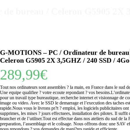
de bureau / Celeron G5905 2X 
Celeron G5905 2X 3,5GHZ / 240 SSD / 4Go RAM
G-MOTIONS – PC / Ordinateur de bureau 
Celeron G5905 2X 3,5GHZ / 240 SSD / 4
289,99
€
Tout nos ordinateurs sont assembles ? la main, en France dans le sud de
Une equipe qualifiee ? votre ecoute repondant ? vos besoins.L’ordinateu
pour un travail type bureautique, recherche internet et visionnage de c
image ou video. Avec le SSD le demarrage et l’execution des taches est
rapide.Nous vous le livrons pr?t ? emploi, les logiciels publicitaires ont 
supprimes, les mises ? jours effectuees, installation des pilotes. Il suffit 
brancher et de l’utiliser.Tout est effectue dans nos ateliers du sud de la 
preparation, l’assemblage et le colisage. Nous offrons donc une SAV ef
nous repondons ? vos demandes de mani?res rapide et efficiente