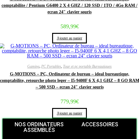
comptabilite / Pentium G6400 2 X 4 GHZ / 120 SSD / 1TO / 4Go RAM /
ecran 24″ clavier souris
589,99
€
Ajouter au panier
Gaming
,
PC Portables
,
Tour et pc portable Bureautiques
G-MOTIONS – PC, Ordinateur de bureau – ideal bureautique,
comptabilite, retourche photo leger – I5-9400F 6 X 4,1 GHZ – 8 GO RA
– 500 SSD – ecran 24″ clavier souris
779,99
€
Ajouter au panier
NOS ORDINATEURS
ACCESSOIRES
ASSEMBLÉS