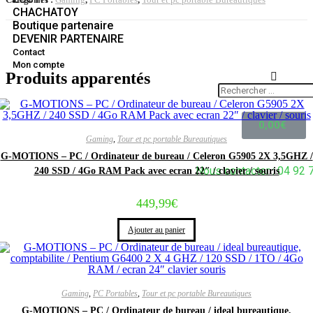
CHACHATOY
Boutique partenaire
DEVENIR PARTENAIRE
Contact
Mon compte
Produits apparentés
0,00
€
Gaming
,
Tour et pc portable Bureautiques
G-MOTIONS – PC / Ordinateur de bureau / Celeron G5905 2X 3,5GHZ /
Nous contacter : 04 92 
240 SSD / 4Go RAM Pack avec ecran 22″ / clavier / souris
449,99
€
Ajouter au panier
Gaming
,
PC Portables
,
Tour et pc portable Bureautiques
G-MOTIONS – PC / Ordinateur de bureau / ideal bureautique,