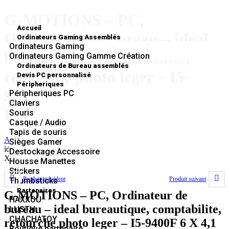
G-MOTIONS – PC,
Accueil
Ordinateur de bureau – ideal
Ordinateurs Gaming Assemblés
Ordinateurs Gaming
bureautique, comptabilite,
Ordinateurs Gaming Gamme Création
Ordinateurs de Bureau assemblés
retourche photo leger – I5-
Devis PC personnalisé
Péripheriques
9400F 6 X 4,1 GHZ – 8 GO
Péripheriques PC
Claviers
RAM – 500 SSD
Souris
Casque / Audio
Tapis de souris
Accueil
»
Boutique
»
G-MOTIONS – PC, Ordinateur de bureau –
Sièges Gamer
ideal bureautique, comptabilite, retourche photo leger – I5-9400F 6
Destockage Accessoire
X 4,1 GHZ – 8 GO RAM – 500 SSD
Housse Manettes
Stickers
Produit précédent
Produit suivant
Thumbsticks
Partenaires
G-MOTIONS – PC, Ordinateur de
HAXXOU
bureau – ideal bureautique, comptabilite,
LUSTH
CHACHATOY
retourche photo leger – I5-9400F 6 X 4,1
Boutique partenaire