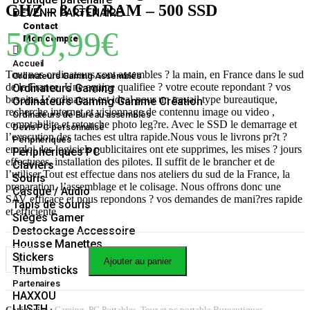
GHZ – 8 GO RAM – 500 SSD
DEVENIR PARTENAIRE
Contact
589,99
€
Mon compte
Accueil
Tout nos ordinateurs sont assembles ? la main, en France dans le sud
Ordinateurs Gaming Assemblés
de la France. Une equipe qualifiee ? votre ecoute repondant ? vos
Ordinateurs Gaming
besoins.L’ordinateur est ideal pour un travail type bureautique,
Ordinateurs Gaming Gamme Création
recherche internet et visionnage de contennu image ou video ,
Ordinateurs de Bureau assemblés
comptabilite et retouche photo leg?re. Avec le SSD le demarrage et
Devis PC personnalisé
l’execution des taches est ultra rapide.Nous vous le livrons pr?t ?
Péripheriques
emploi, les logiciels publicitaires ont ete supprimes, les mises ? jours
Péripheriques PC
effectuees, installation des pilotes. Il suffit de le brancher et de
Claviers
l’utiliser.Tout est effectue dans nos ateliers du sud de la France, la
Souris
preparation, l’assemblage et le colisage. Nous offrons donc une
Casque / Audio
SAV efficace et nous repondons ? vos demandes de mani?res rapide
Tapis de souris
et efficiente
Sièges Gamer
Destockage Accessoire
Housse Manettes
Stickers
Ajouter au panier
Thumbsticks
Partenaires
HAXXOU
LUSTH
Catégories :
Gaming
,
PC Portables
,
Tour et pc portable Bureautiques