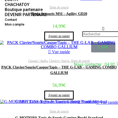
CHACHATOY
Tapis de souris
Boutique partenaire
Tapis de souris MSI – Agility GD20
DEVENIR PARTENAIRE
Contact
Mon compte
14,99
€
Ajouter au panier
0,00
€
Vue rapide
Casque / Audio
,
Claviers
,
Souris
,
Tapis de souris
Nous contacter : 04 92 
PACK Clavier/Souris/Casque/Tapis – THE G-LAB – GAMING COMBO
GALLIUM
56,99
€
Ajouter au panier
Vue rapid
Tapis de souris
G-MOTIONS Tapis de Souris Gaming Brodé Standard