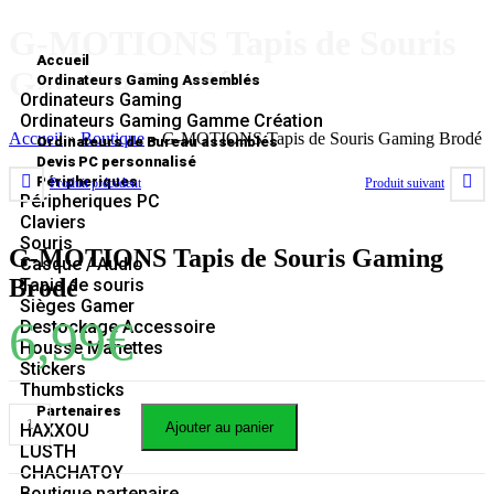
G-MOTIONS Tapis de Souris
Accueil
Gaming Brodé
Ordinateurs Gaming Assemblés
Ordinateurs Gaming
Ordinateurs Gaming Gamme Création
Accueil
»
Boutique
»
G-MOTIONS Tapis de Souris Gaming Brodé
Ordinateurs de Bureau assemblés
Devis PC personnalisé
Péripheriques
Produit précédent
Produit suivant
Péripheriques PC
Claviers
Souris
G-MOTIONS Tapis de Souris Gaming
Casque / Audio
Brodé
Tapis de souris
Sièges Gamer
6,99
€
Destockage Accessoire
Housse Manettes
Stickers
Thumbsticks
Partenaires
Ajouter au panier
HAXXOU
LUSTH
CHACHATOY
Boutique partenaire