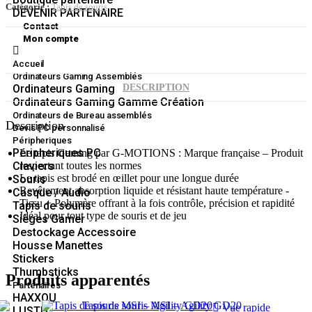
Catégorie :
Tapis de souris
DEVENIR PARTENAIRE
Contact
Mon compte
Accueil
Ordinateurs Gaming Assemblés
DESCRIPTION
Ordinateurs Gaming
Ordinateurs Gaming Gamme Création
Ordinateurs de Bureau assemblés
Description
Devis PC personnalisé
Péripheriques
Péripheriques PC
Le tapis Gaming par G-MOTIONS : Marque française – Produit
respectant toutes les normes
Claviers
Le tapis est brodé en œillet pour une longue durée
Souris
Revêtement absorption liquide et résistant haute température -
Casque / Audio
Tissu + Polymère offrant à la fois contrôle, précision et rapidité
Tapis de souris
Idéal pour tout type de souris et de jeu
Sièges Gamer
Destockage Accessoire
Housse Manettes
Stickers
Thumbsticks
Produits apparentés
Partenaires
HAXXOU
Vue rapide
LUSTH