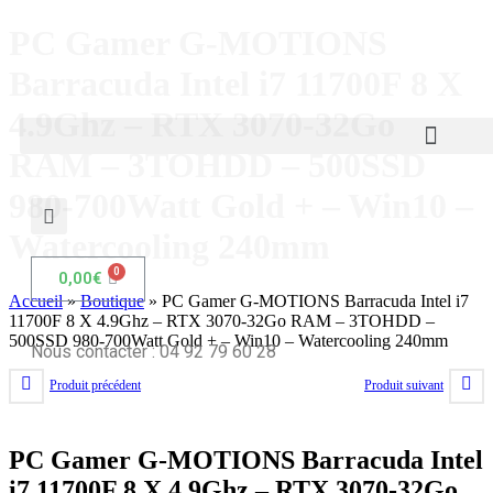
PC Gamer G-MOTIONS
Barracuda Intel i7 11700F 8 X
4.9Ghz – RTX 3070-32Go
RAM – 3TOHDD – 500SSD
980-700Watt Gold + – Win10 –
Watercooling 240mm
0,00
€
Accueil
»
Boutique
»
PC Gamer G-MOTIONS Barracuda Intel i7
11700F 8 X 4.9Ghz – RTX 3070-32Go RAM – 3TOHDD –
500SSD 980-700Watt Gold + – Win10 – Watercooling 240mm
Nous contacter : 04 92 79 60 28
Produit précédent
Produit suivant
PC Gamer G-MOTIONS Barracuda Intel
i7 11700F 8 X 4.9Ghz – RTX 3070-32Go