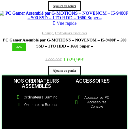
Ajouter au panier
Vue rapide
Gaming
,
Ordinateurs assemblés
PC Gamer Assemblé par G-MOTIONS – NOVENOM – I5-9400F – 500
SSD – 1TO HDD – 1660 Super –
-6%
1 029,99
€
1 099,99
€
Ajouter au panier
NOS ORDINATEURS
ACCESSOIRES
ASSEMBLÉS
Ordinateurs Gaming
Accessoires PC
Accessoires
Ordinateurs Bureau
Console