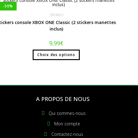
-50%
Stickers
tickers console XBOX ONE Classic (2 stickers manettes
inclus)
9,99
€
Choix des options
S
A PROPOS DE NOUS
Qui sommes-nous
Mon compte
Contactez-nous