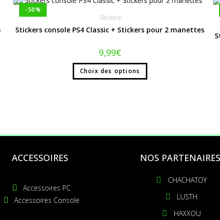
-50%
Stickers
)
Stickers console PS4 Classic + Stickers pour 2 manettes
S
9,99
€
Choix des options
ACCESSOIRES
NOS PARTENAIRE
CHACHATOY
Accessoires PC
LUSTH
Accessoires Console
HAXXOU