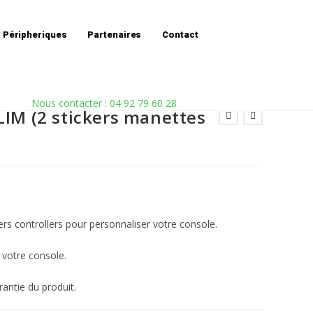
outique
»
Stickers console PS4 SLIM (2 stickers manettes inclus)
Péripheriques
Partenaires
Contact
Nous contacter : 04 92 79 60 28
LIM (2 stickers manettes
ckers controllers pour personnaliser votre console.
r votre console.
arantie du produit.