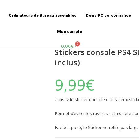
ers manettes inclus)
Accueil
»
B
Ordinateurs de Bureau assemblés
Devis PC personnalisé
Mon compte
0,00
€
Stickers console PS4 S
inclus)
9,99
€
Utilisez le sticker console et les deux sti
Permet d’éviter les rayures et la saleté su
Facile à posé, le Sticker ne retire pas la g