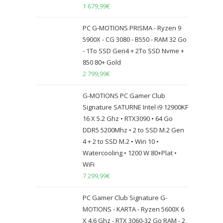
1 679,99
€
PC G-MOTIONS PRISMA - Ryzen 9
5900X - CG 3080 - B550 - RAM 32 Go
- 1To SSD Gen4 + 2To SSD Nvme +
850 80+ Gold
2 799,99
€
G-MOTIONS PC Gamer Club
Signature SATURNE Intel i9 12900KF
16 X 5.2 Ghz • RTX3090 • 64 Go
DDR5 5200Mhz • 2 to SSD M.2 Gen
4 + 2 to SSD M.2 • Win 10 •
Watercooling • 1200 W 80+Plat •
WiFi
7 299,99
€
PC Gamer Club Signature G-
MOTIONS - KARTA - Ryzen 5600X 6
X 4.6 Ghz - RTX 3060-32 Go RAM - 2