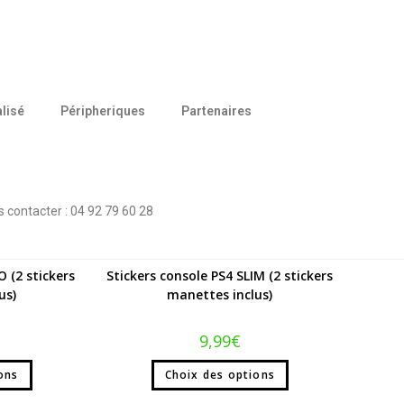
Accueil
»
Gaming
»
Gaming Console
»
Stickers
lisé
Péripheriques
Partenaires
VISUALISER :
12
24
TOUS
 contacter : 04 92 79 60 28
-50%
Stickers
O (2 stickers
Stickers console PS4 SLIM (2 stickers
us)
manettes inclus)
9,99
€
ons
Choix des options