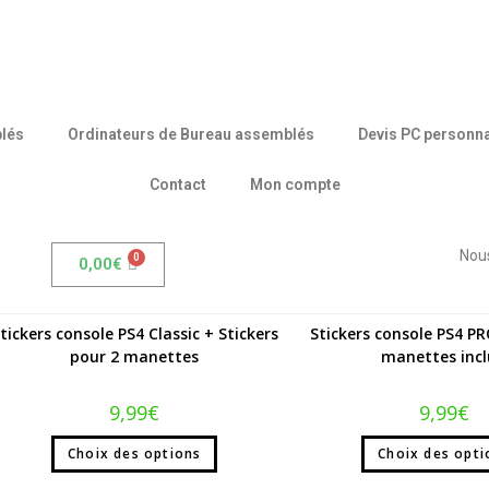
lés
Ordinateurs de Bureau assemblés
Devis PC personna
Contact
Mon compte
Nous
0,00
€
-50%
-50%
Stickers
Stickers
tickers console PS4 Classic + Stickers
Stickers console PS4 PR
pour 2 manettes
manettes incl
9,99
€
9,99
€
Choix des options
Choix des opti