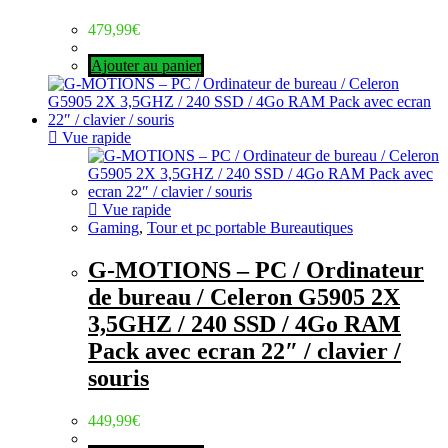
479,99
€
Ajouter au panier
Vue rapide
Vue rapide
Gaming
,
Tour et pc portable Bureautiques
G-MOTIONS – PC / Ordinateur
de bureau / Celeron G5905 2X
3,5GHZ / 240 SSD / 4Go RAM
Pack avec ecran 22″ / clavier /
souris
449,99
€