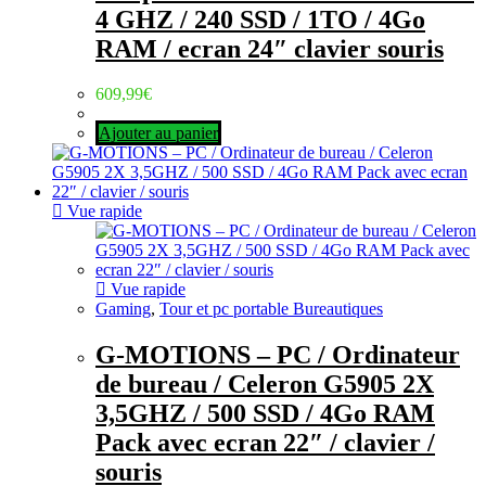
4 GHZ / 240 SSD / 1TO / 4Go
RAM / ecran 24″ clavier souris
609,99
€
Ajouter au panier
Vue rapide
Vue rapide
Gaming
,
Tour et pc portable Bureautiques
G-MOTIONS – PC / Ordinateur
de bureau / Celeron G5905 2X
3,5GHZ / 500 SSD / 4Go RAM
Pack avec ecran 22″ / clavier /
souris