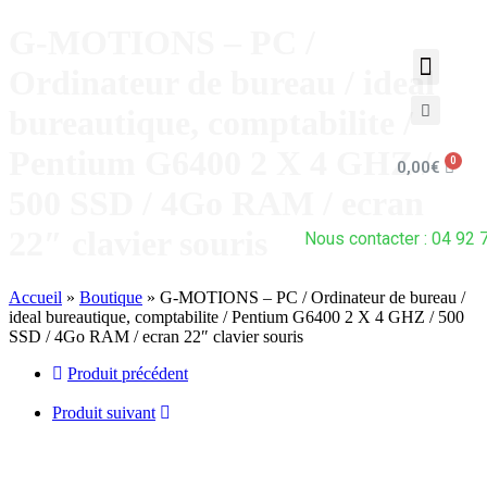
G-MOTIONS – PC /
Ordinateur de bureau / ideal
bureautique, comptabilite /
Pentium G6400 2 X 4 GHZ /
0,00
€
500 SSD / 4Go RAM / ecran
22″ clavier souris
Nous contacter : 04 92 
Accueil
»
Boutique
»
G-MOTIONS – PC / Ordinateur de bureau /
ideal bureautique, comptabilite / Pentium G6400 2 X 4 GHZ / 500
SSD / 4Go RAM / ecran 22″ clavier souris
Produit précédent
Produit suivant