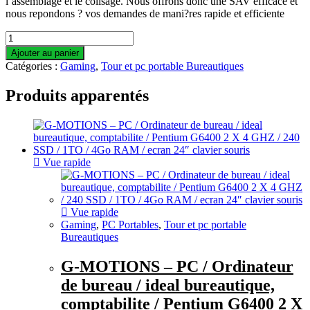
l’assemblage et le colisage. Nous offrons donc une SAV efficace et
nous repondons ? vos demandes de mani?res rapide et efficiente
Ajouter au panier
Catégories :
Gaming
,
Tour et pc portable Bureautiques
Produits apparentés
Vue rapide
Vue rapide
Gaming
,
PC Portables
,
Tour et pc portable
Bureautiques
G-MOTIONS – PC / Ordinateur
de bureau / ideal bureautique,
comptabilite / Pentium G6400 2 X