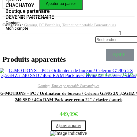
Ajouter au panier
CHACHATOY
Boutique partenaire
DEVENIR PARTENAIRE
Contact
Catégories :
Gaming
,
PC Portables
,
Tour et pc portable Bureautiques
Mon compte
0,00
€
Produits apparentés
Nous contacter : 04 92 
Gaming
,
Tour et pc portable Bureautiques
G-MOTIONS – PC / Ordinateur de bureau / Celeron G5905 2X 3,5GHZ /
240 SSD / 4Go RAM Pack avec ecran 22″ / clavier / souris
449,99
€
Ajouter au panier