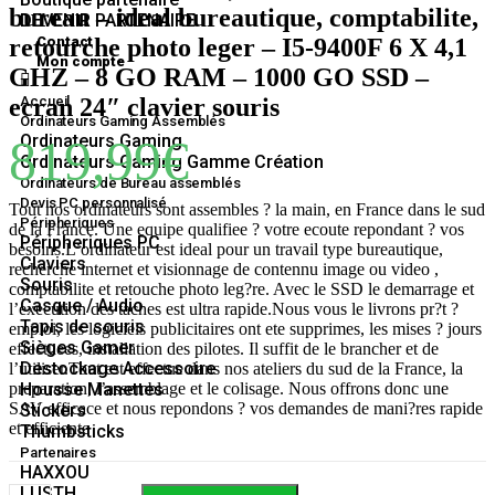
bureau – ideal bureautique, comptabilite,
DEVENIR PARTENAIRE
retourche photo leger – I5-9400F 6 X 4,1
Contact
Mon compte
GHZ – 8 GO RAM – 1000 GO SSD –
ecran 24″ clavier souris
Accueil
Ordinateurs Gaming Assemblés
819,99
€
Ordinateurs Gaming
Ordinateurs Gaming Gamme Création
Ordinateurs de Bureau assemblés
Devis PC personnalisé
Tout nos ordinateurs sont assembles ? la main, en France dans le sud
Péripheriques
de la France. Une equipe qualifiee ? votre ecoute repondant ? vos
Péripheriques PC
besoins.L’ordinateur est ideal pour un travail type bureautique,
Claviers
recherche internet et visionnage de contennu image ou video ,
Souris
comptabilite et retouche photo leg?re. Avec le SSD le demarrage et
Casque / Audio
l’execution des taches est ultra rapide.Nous vous le livrons pr?t ?
Tapis de souris
emploi, les logiciels publicitaires ont ete supprimes, les mises ? jours
Sièges Gamer
effectuees, installation des pilotes. Il suffit de le brancher et de
Destockage Accessoire
l’utiliser.Tout est effectue dans nos ateliers du sud de la France, la
preparation, l’assemblage et le colisage. Nous offrons donc une
Housse Manettes
SAV efficace et nous repondons ? vos demandes de mani?res rapide
Stickers
et efficiente
Thumbsticks
Partenaires
HAXXOU
LUSTH