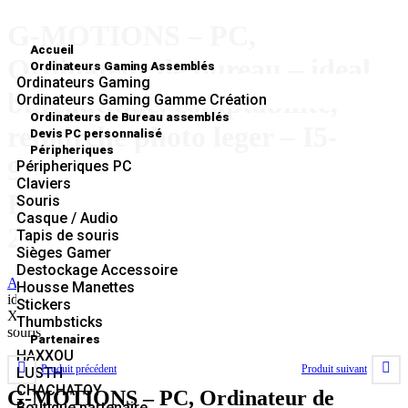
G-MOTIONS – PC,
Accueil
Ordinateur de bureau – ideal
Ordinateurs Gaming Assemblés
Ordinateurs Gaming
bureautique, comptabilite,
Ordinateurs Gaming Gamme Création
Ordinateurs de Bureau assemblés
retourche photo leger – I5-
Devis PC personnalisé
Péripheriques
9400F 6 X 4,1 GHZ – 8 GO
Péripheriques PC
Claviers
RAM – 1000 GO SSD – ecran
Souris
Casque / Audio
24″ clavier souris
Tapis de souris
Sièges Gamer
Destockage Accessoire
Accueil
»
Boutique
»
G-MOTIONS – PC, Ordinateur de bureau –
Housse Manettes
ideal bureautique, comptabilite, retourche photo leger – I5-9400F 6
Stickers
X 4,1 GHZ – 8 GO RAM – 1000 GO SSD – ecran 24″ clavier
Thumbsticks
souris
Partenaires
HAXXOU
Produit précédent
Produit suivant
LUSTH
CHACHATOY
G-MOTIONS – PC, Ordinateur de
Boutique partenaire