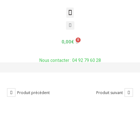
L’AURORE – Ryzen 7 3700X – 500 Go
SSD M.2 – 2 TO HDD – RTX 3060 –
32 Go RAM RGB 3200 Mhz – 750 W
0,00
€
80+ Plat
Accueil
»
Boutique
»
L’AURORE – Ryzen 7 3700X – 500 Go SSD M.2 – 2 T
Nous contacter : 04 92 79 60 28
Produit précédent
Produit suivant