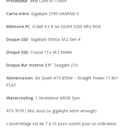
Processeur
Intel Core i9-11900F
Carte mère
Gigabyte Z590 GAMING X
Mémoire PC
G.Skill 4 X 8 Go DDR4 3200 Mhz RGB
Disque SSD
Gigabyte 500Go M.2 Gen 4
Disque SSD
Crucial 1To M.2 NVMe
Disque dur interne 3.5″
Seagate 2To
Alimentation
Be Quiet! ATX 850W – Straight Power 11 80+
PLAT
Watercooling
1 Ventilateur ARGB Sync
RTX 3070 ( Msi, Asus ou gigabyte selon arrivage)
L’assemblage est de 7 à 10 jours ouvrés pour un ordinateur