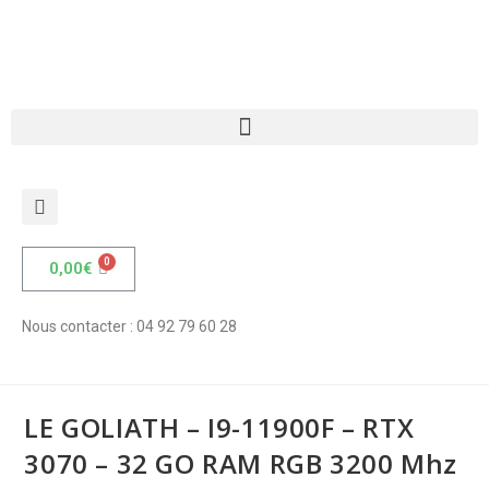
LE GOLIATH – I9-11900F – RTX 3070
– 32 GO RAM RGB 3200 Mhz – 500
GO SSD M.2 Gen 4 + 1 TO SSD M.2 –
2 TO HDD – 850 W 80+ Plat
Accueil
»
Boutique
»
LE GOLIATH – I9-11900F – RTX 3070 – 32 GO RAM RG
0,00
€
Produit précédent
Produit suivant
Nous contacter : 04 92 79 60 28
LE GOLIATH – I9-11900F – RTX
3070 – 32 GO RAM RGB 3200 Mhz